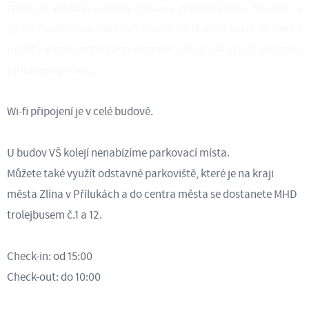
zakoupit snídaně a obědy (pouze v pracovní dny). Studenti a
zaměstnanci mají možnost použít při placení kartu studenta
(nabitý kredit) nebo zaměstnance UTB a tak využít sníženou
(dotovanou) cenu.
Wi-fi připojení je v celé budově.
U budov VŠ kolejí nenabízíme parkovací místa.
Můžete také využít odstavné parkoviště, které je na kraji
města Zlína v Přílukách a do centra města se dostanete MHD
trolejbusem č.1 a 12.
Check-in: od 15:00
Check-out: do 10:00