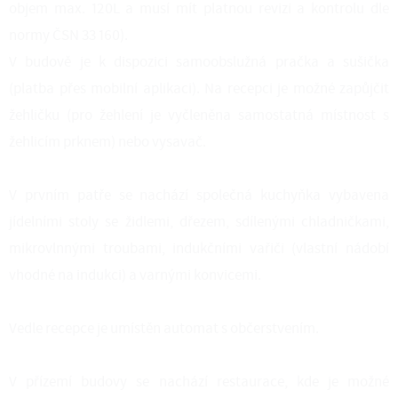
objem max. 120L a musí mít platnou revizi a kontrolu dle
normy ČSN 33 160).
V budově je k dispozici samoobslužná pračka a sušička
(platba přes mobilní aplikaci). Na recepci je možné zapůjčit
žehličku (pro žehlení je vyčleněna samostatná místnost s
žehlicím prknem) nebo vysavač.
V prvním patře se nachází společná kuchyňka vybavena
jídelními stoly se židlemi, dřezem, sdílenými chladničkami,
mikrovlnnými troubami, indukčními vařiči (vlastní nádobí
vhodné na indukci) a varnými konvicemi.
Vedle recepce je umístěn automat s občerstvením.
V přízemí budovy se nachází restaurace, kde je možné