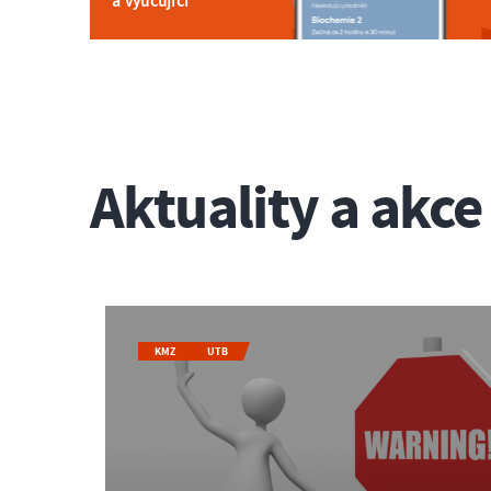
a vyučující
Aktuality a akce
KMZ
UTB