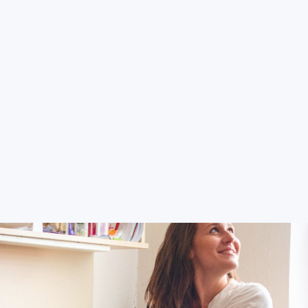
E-přihláška
Portál IS/STAG
Moodle
Office 365
UBYTOVÁNÍ
STRAV
TI