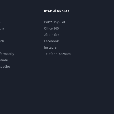
RYCHLÉ ODKAZY
á
Portál IS/STAG
u a
Office 365
Jídelníček
ích
Facebook
Instagram
nformatiky
Telefonní seznam
tudií
izového