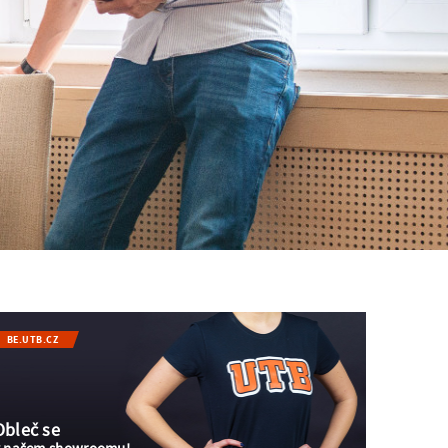
BE.UTB.CZ
Obleč se