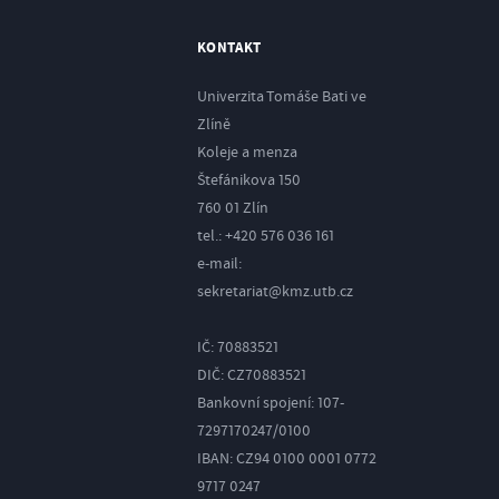
KONTAKT
Univerzita Tomáše Bati ve
Zlíně
Koleje a menza
Štefánikova 150
760 01 Zlín
tel.:
+420 576 036 161
e-mail:
sekretariat@kmz.utb.cz
IČ: 70883521
DIČ: CZ70883521
Bankovní spojení: 107-
7297170247/0100
IBAN: CZ94 0100 0001 0772
9717 0247