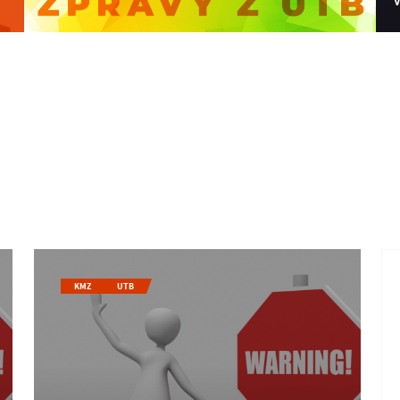
KMZ
UTB