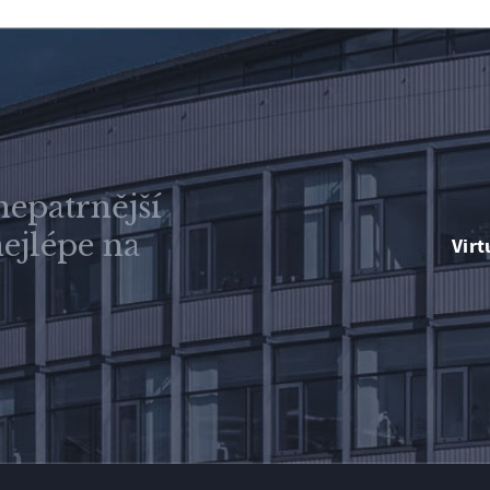
nepatrnější
nejlépe na
Virt