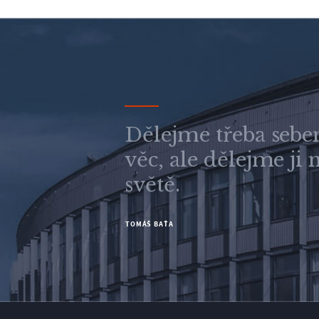
Dělejme třeba sebe
věc, ale dělejme ji 
světě.
TOMÁŠ BAŤA