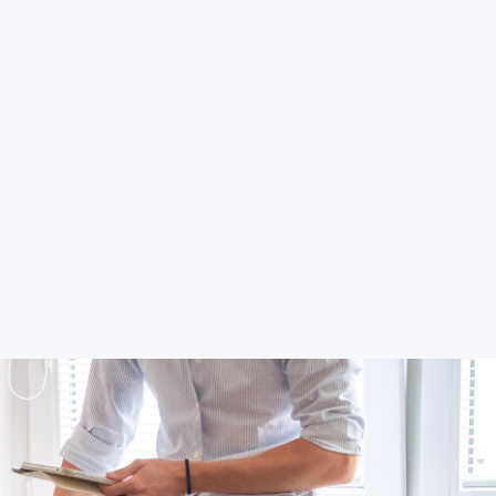
Student
Zaměstnanec
Kontakty
EN
OVÁNÍ
VEŘEJNOST
DOKUMENTY
KONTAKTY