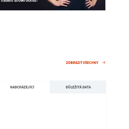
v našem showroomu!
ZOBRAZIT VŠECHNY
NADCHÁZEJÍCÍ
DŮLEŽITÁ DATA
KMZ
UTB
KMZ