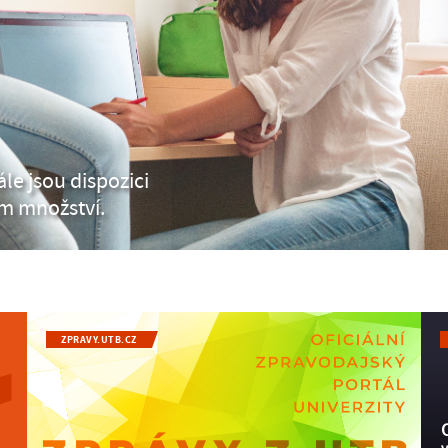
le jsou dispozici
m množství.
nebo menší občerstvení
e kterých si pokaždé
tek a nabídky dezertů nebo
ZPRAVY.UTB.CZ