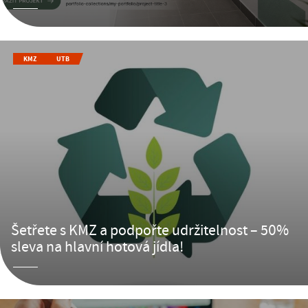
KMZ
UTB
Šetřete s KMZ a podpořte udržitelnost – 50%
sleva na hlavní hotová jídla!