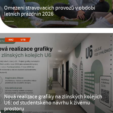
Omezení stravovacích provozů v období
letních prázdnin 2026
KMZ
UTB
Nová realizace grafiky na zlínských kolejích
U6: od studentského návrhu k živému
prostoru