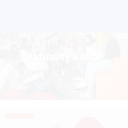
Aktuality a akce
KMZ
UTB