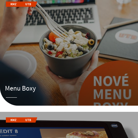
KMZ
UTB
Menu Boxy
KMZ
UTB